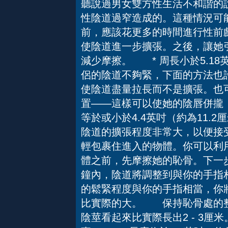
聽說過男女雙方性生活不和諧的
性陰道過窄造成的。這種情況可
前，應該花更多的時間進行性前
使陰道進一步擴張。之後，讓她
減少摩擦。 * 周長小於5.1
侶的陰道不夠緊，下面的方法也
使陰道盡量拉長而不是擴張。也
置——這樣可以使她的陰唇併攏
等於或小於4.4英吋（約為11
陰道的擴張程度非常大，以便接
輕包裹住進入的物體。你可以利
體之前，先摩擦她的恥骨。下一
鐘內，陰道將調整到與你的手指
的鬆緊程度與你的手指相當，你
比實際的大。 保持恥骨處的整
陰莖看起來比實際長出2 - 3