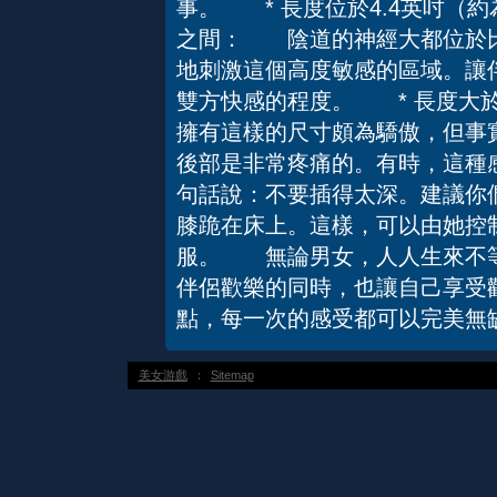
事。 * 長度位於4.4英吋（約為
之間： 陰道的神經大都位於比
地刺激這個高度敏感的區域。讓
雙方快感的程度。 * 長度大於
擁有這樣的尺寸頗為驕傲，但事
後部是非常疼痛的。有時，這種
句話說：不要插得太深。建議你
膝跪在床上。這樣，可以由她控
服。 無論男女，人人生來不等
伴侶歡樂的同時，也讓自己享受
點，每一次的感受都可以完美無缺
美女游戲
：
Sitemap